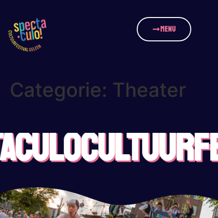
MENU
Categorie:
Theater
ACULO
CULTUURFE