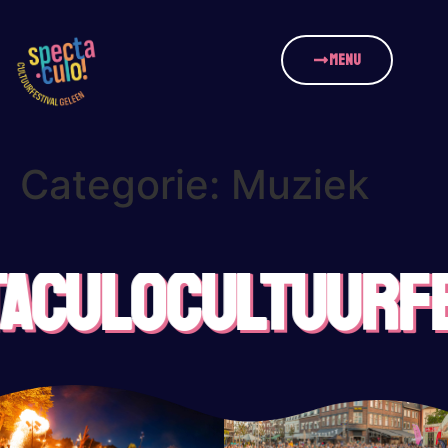
MENU
Categorie:
Muziek
ACULO
CULTUURFE