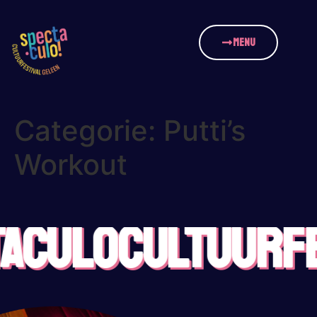
MENU
Categorie:
Putti’s
Workout
ACULO
CULTUURFE